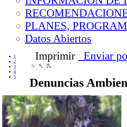
INFORMACIÓN DE 
RECOMENDACIONES
PLANES, PROGRAM
Datos Abiertos
Imprimir
Enviar po
1
2
3
4
5
Denuncias Ambien